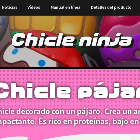
Noticias
Vídeos
Manual en línea
Detalles del producto
Chicle ninja
Chicle pája
icle decorado con un pájaro. Crea un a
pactante. Es rico en proteínas, bajo en