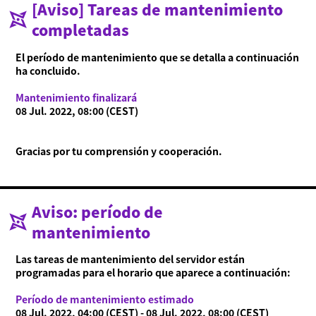
[Aviso] Tareas de mantenimiento
completadas
Acerca de Ninjala
Cómo jugar a Ninjala
Acerca de Ninjala
Chicle ninja
Mapas
El período de mantenimiento que se detalla a continuación
Temporada actual
ha concluido.
Noticias
Mantenimiento finalizará
Vídeos
08 Jul. 2022, 08:00 (CEST)
Manual en línea
Gracias por tu comprensión y cooperación.
Detalles del producto
Language
Aviso: período de
mantenimiento
Las tareas de mantenimiento del servidor están
programadas para el horario que aparece a continuación:
Período de mantenimiento estimado
08 Jul. 2022, 04:00 (CEST) - 08 Jul. 2022, 08:00 (CEST)