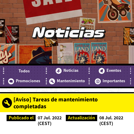
Noticias
Noticias
Eventos
Todos
Promociones
Mantenimiento
Importantes
[Aviso] Tareas de mantenimiento
completadas
Publicado el
07 Jul. 2022
Actualización
08 Jul. 2022
(CEST)
(CEST)