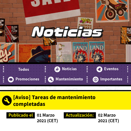
Noticias
Noticias
Eventos
Todos
Promociones
Mantenimiento
Importantes
[Aviso] Tareas de mantenimiento
completadas
Publicado el
01 Marzo
Actualización:
02 Marzo
2021 (CET)
2021 (CET)