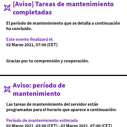
[Aviso] Tareas de mantenimiento
Acerca de Ninjala
completadas
Cómo jugar a Ninjala
Acerca de Ninjala
Chicle ninja
Mapas
Temporada actual
El período de mantenimiento que se detalla a continuación
ha concluido.
Noticias
Vídeos
Este evento finalizará el:
02 Marzo 2021, 07:00 (CET)
Manual en línea
Detalles del producto
Gracias por tu comprensión y cooperación.
Language
Aviso: período de
mantenimiento
Las tareas de mantenimiento del servidor están
programadas para el horario que aparece a continuación:
Período de mantenimiento estimado
02 Marzo 2021, 03:00 (CET) - 02 Marzo 2021, 07:00 (CET)