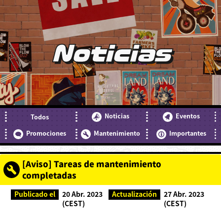
Noticias
Noticias
Eventos
Todos
Promociones
Mantenimiento
Importantes
[Aviso] Tareas de mantenimiento
completadas
Publicado el
20 Abr. 2023
Actualización
27 Abr. 2023
(CEST)
(CEST)