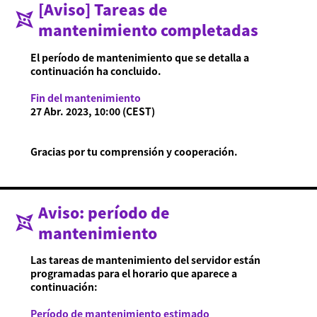
[Aviso] Tareas de
mantenimiento completadas
Acerca de Ninjala
Cómo jugar a Ninjala
Acerca de Ninjala
Chicle ninja
Mapas
El período de mantenimiento que se detalla a
Temporada actual
continuación ha concluido.
Noticias
Fin del mantenimiento
Vídeos
27 Abr. 2023, 10:00 (CEST)
Manual en línea
Gracias por tu comprensión y cooperación.
Detalles del producto
Language
Aviso: período de
mantenimiento
Las tareas de mantenimiento del servidor están
programadas para el horario que aparece a
continuación:
Período de mantenimiento estimado