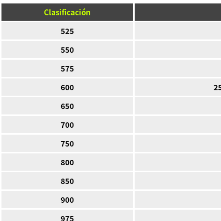
Clasificación
525
550
575
600
2
650
700
750
800
850
900
975