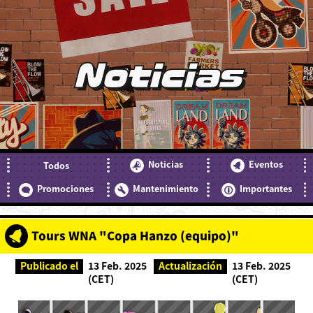
Noticias
Noticias
Eventos
Todos
Promociones
Mantenimiento
Importantes
Tours WNA "Copa Hanzo (equipo)"
Publicado el
13 Feb. 2025
Actualización
13 Feb. 2025
(CET)
(CET)