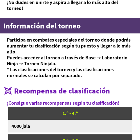
¡No dudes en unirte y aspira a llegar a lo más alto del
torneo!
Información del torneo
Participa en combates especiales del torneo donde podrás
aumentar tu clasificación según tu puesto y llegar a lo más
alto.
Puedes acceder al torneo a través de Base → Laboratorio
Ninja → Torneo Ninjala.
* Las clasificaciones del torneo y las clasificaciones
normales se calculan por separado.
Recompensa de clasificación
Acerca de Ninjala
Cómo jugar a Ninjala
Acerca de Ninjala
Chicle ninja
Mapas
¡Consigue varias recompensas según tu clasificación!
Temporada actual
1.º - 4.º
Noticias
Vídeos
4000 jala
Manual en línea