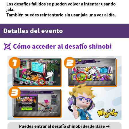
Los desafíos fallidos se pueden volver a intentar usando
jala.
También puedes reintentarlo sin usar jala una vez al día.
Detalles del evento
Acerca de Ninjala
Cómo jugar a Ninjala
Acerca de Ninjala
Chicle ninja
Mapas
Temporada actual
Cómo acceder al desafío shinobi
Noticias
Vídeos
Manual en línea
Detalles del producto
Language
Puedes entrar al desafío shinobi desde Base →