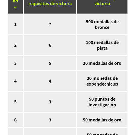
nd
requisitos de victoria
victoria
a
500 medallas de
1
7
bronce
100 medallas de
2
6
plata
3
5
20 medallas de oro
20 monedas de
4
4
expendechicles
50 puntos de
5
3
investigación
6
3
50 medallas de oro
50 monedas de