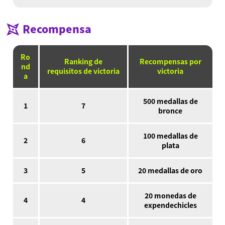
Recompensa
Ro
Ranking de
Recompensas por
nd
requisitos de victoria
victoria
a
500 medallas de
1
7
bronce
100 medallas de
2
6
plata
3
5
20 medallas de oro
20 monedas de
4
4
expendechicles