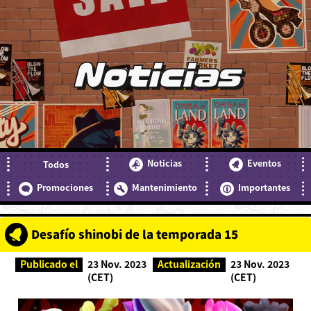
Noticias
Noticias
Eventos
Todos
Promociones
Mantenimiento
Importantes
Desafío shinobi de la temporada 15
Publicado el
23 Nov. 2023
Actualización
23 Nov. 2023
(CET)
(CET)