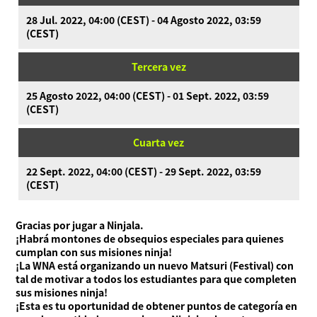
28 Jul. 2022, 04:00 (CEST) - 04 Agosto 2022, 03:59
(CEST)
Acerca de Ninjala
Cómo jugar a Ninjala
Acerca de Ninjala
Chicle ninja
Mapas
Tercera vez
Temporada actual
25 Agosto 2022, 04:00 (CEST) - 01 Sept. 2022, 03:59
Noticias
(CEST)
Vídeos
Cuarta vez
Manual en línea
Detalles del producto
22 Sept. 2022, 04:00 (CEST) - 29 Sept. 2022, 03:59
(CEST)
Language
Gracias por jugar a Ninjala.
¡Habrá montones de obsequios especiales para quienes
cumplan con sus misiones ninja!
¡La WNA está organizando un nuevo Matsuri (Festival) con
tal de motivar a todos los estudiantes para que completen
sus misiones ninja!
¡Esta es tu oportunidad de obtener puntos de categoría en