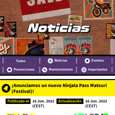
Noticias
Noticias
Eventos
Todos
Promociones
Mantenimiento
Importantes
¡Anunciamos un nuevo Ninjala Pass Matsuri
(Festival)!
Publicado el
16 Jun. 2022
Actualización
16 Jun. 2022
(CEST)
(CEST)