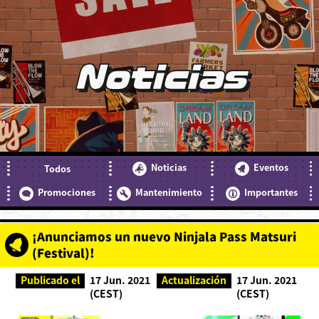
Noticias
Noticias
Eventos
Todos
Promociones
Mantenimiento
Importantes
¡Anunciamos un nuevo Ninjala Pass Matsuri
(Festival)!
Publicado el
17 Jun. 2021
Actualización
17 Jun. 2021
(CEST)
(CEST)