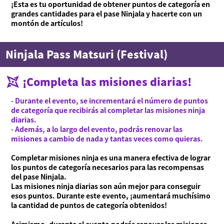
¡Esta es tu oportunidad de obtener puntos de categoría en
grandes cantidades para el pase Ninjala y hacerte con un
montón de artículos!
Acerca de Ninjala
Cómo jugar a Ninjala
Acerca de Ninjala
Chicle ninja
Mapas
Ninjala Pass Matsuri (Festival)
Temporada actual
Noticias
¡Completa las misiones diarias!
Vídeos
- Durante el evento, se incrementará el número de puntos
Manual en línea
de categoría que recibirás al completar las misiones ninja
diarias.
Detalles del producto
- Además, a lo largo del evento, podrás renovar las
misiones a cambio de nada y tantas veces como quieras.
Language
Completar misiones ninja es una manera efectiva de lograr
los puntos de categoría necesarios para las recompensas
del pase Ninjala.
Las misiones ninja diarias son aún mejor para conseguir
esos puntos. Durante este evento, ¡aumentará muchísimo
la cantidad de puntos de categoría obtenidos!