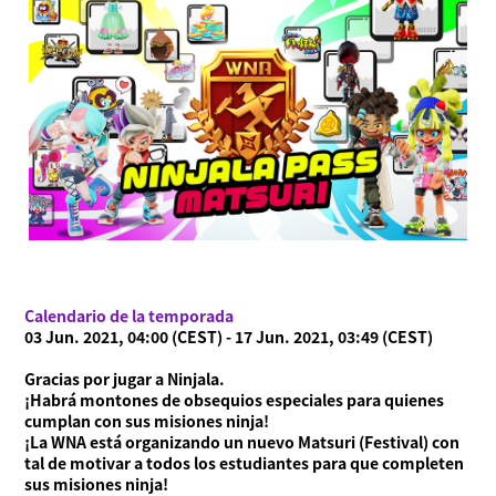
Calendario de la temporada
03 Jun. 2021, 04:00 (CEST) - 17 Jun. 2021, 03:49 (CEST)
Gracias por jugar a Ninjala.
¡Habrá montones de obsequios especiales para quienes
cumplan con sus misiones ninja!
¡La WNA está organizando un nuevo Matsuri (Festival) con
Acerca de Ninjala
tal de motivar a todos los estudiantes para que completen
Cómo jugar a Ninjala
Acerca de Ninjala
Chicle ninja
Mapas
sus misiones ninja!
Temporada actual