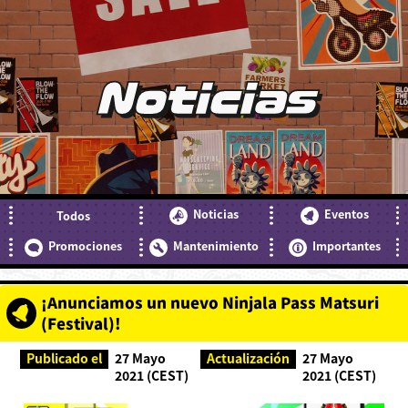
Noticias
Noticias
Eventos
Todos
Promociones
Mantenimiento
Importantes
¡Anunciamos un nuevo Ninjala Pass Matsuri
(Festival)!
Publicado el
27 Mayo
Actualización
27 Mayo
2021 (CEST)
2021 (CEST)