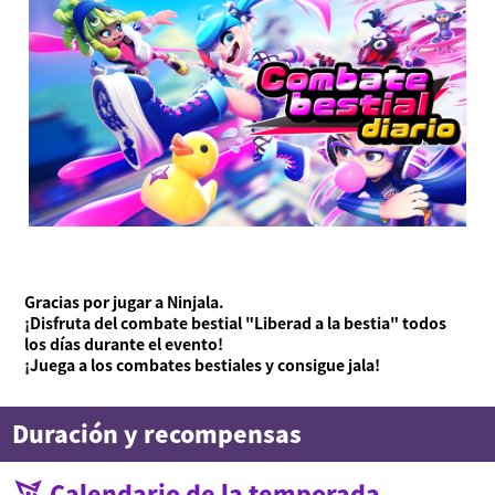
Gracias por jugar a Ninjala.
¡Disfruta del combate bestial "Liberad a la bestia" todos
Acerca de Ninjala
Cómo jugar a Ninjala
Acerca de Ninjala
Chicle ninja
Mapas
los días durante el evento!
Temporada actual
¡Juega a los combates bestiales y consigue jala!
Noticias
Duración y recompensas
Vídeos
Manual en línea
Calendario de la temporada