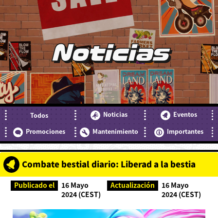
Noticias
Noticias
Eventos
Todos
Promociones
Mantenimiento
Importantes
Combate bestial diario: Liberad a la bestia
Publicado el
16 Mayo
Actualización
16 Mayo
2024 (CEST)
2024 (CEST)