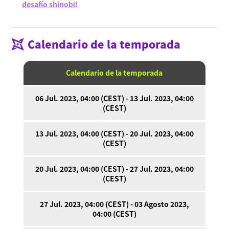
desafío shinobi!
Calendario de la temporada
Calendario de la temporada
Acerca de Ninjala
Cómo jugar a Ninjala
Acerca de Ninjala
Chicle ninja
Mapas
Temporada actual
06 Jul. 2023, 04:00 (CEST) - 13 Jul. 2023, 04:00
(CEST)
Noticias
Vídeos
13 Jul. 2023, 04:00 (CEST) - 20 Jul. 2023, 04:00
(CEST)
Manual en línea
Detalles del producto
20 Jul. 2023, 04:00 (CEST) - 27 Jul. 2023, 04:00
(CEST)
Language
27 Jul. 2023, 04:00 (CEST) - 03 Agosto 2023,
04:00 (CEST)