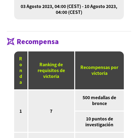
03 Agosto 2023, 04:00 (CEST) - 10 Agosto 2023,
04:00 (CEST)
Recompensa
R
o
Ranking de
Recompensas por
n
requisitos de
victoria
d
victoria
a
500 medallas de
bronce
1
7
10 puntos de
investigación