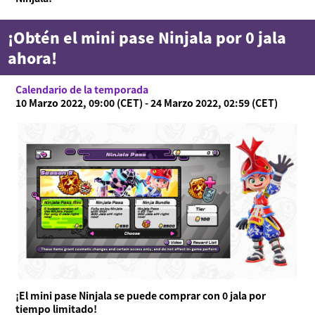
Manual en línea
¡Obtén el mini pase Ninjala por 0 jala
Detalles del producto
ahora!
Language
Calendario de la temporada
10 Marzo 2022, 09:00 (CET) - 24 Marzo 2022, 02:59 (CET)
¡El mini pase Ninjala se puede comprar con 0 jala por
tiempo limitado!