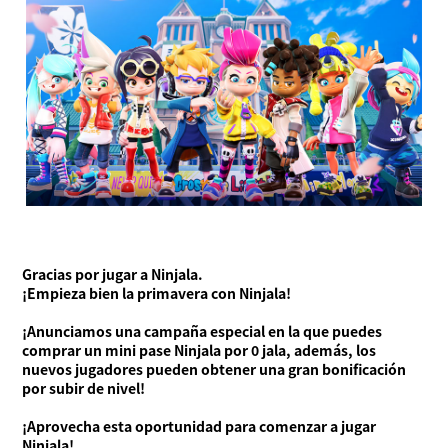
Gracias por jugar a Ninjala.
¡Empieza bien la primavera con Ninjala!
¡Anunciamos una campaña especial en la que puedes
Acerca de Ninjala
comprar un mini pase Ninjala por 0 jala, además, los
Cómo jugar a Ninjala
Acerca de Ninjala
Chicle ninja
Mapas
nuevos jugadores pueden obtener una gran bonificación
Temporada actual
por subir de nivel!
Noticias
¡Aprovecha esta oportunidad para comenzar a jugar
Vídeos
Ninjala!