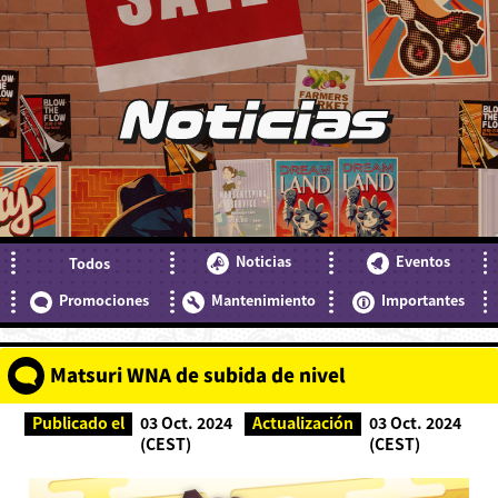
Noticias
Noticias
Eventos
Todos
Promociones
Mantenimiento
Importantes
Matsuri WNA de subida de nivel
Publicado el
03 Oct. 2024
Actualización
03 Oct. 2024
(CEST)
(CEST)