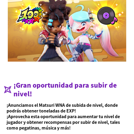
Acerca de Ninjala
¡Gran oportunidad para subir de
Cómo jugar a Ninjala
Acerca de Ninjala
Chicle ninja
Mapas
Temporada actual
nivel!
Noticias
¡Anunciamos el Matsuri WNA de subida de nivel, donde
Vídeos
podrás obtener toneladas de EXP!
¡Aprovecha esta oportunidad para aumentar tu nivel de
Manual en línea
jugador y obtener recompensas por subir de nivel, tales
como pegatinas, música y más!
Detalles del producto