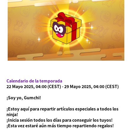
Acerca de Ninjala
Cómo jugar a Ninjala
Acerca de Ninjala
Chicle ninja
Mapas
Temporada actual
Noticias
Vídeos
Manual en línea
Calendario de la temporada
Detalles del producto
22 Mayo 2025, 04:00 (CEST) - 29 Mayo 2025, 04:00 (CEST)
¡Soy yo, Gumchi!
Language
¡Estoy aquí para repartir artículos especiales a todos los
ninja!
¡Inicia sesión todos los días para conseguir los tuyos!
¡Esta vez estaré aún más tiempo repartiendo regalos!