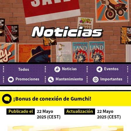
Noticias
Noticias
Eventos
Todos
Promociones
Mantenimiento
Importantes
¡Bonus de conexión de Gumchi!
Publicado el
22 Mayo
Actualización
22 Mayo
2025 (CEST)
2025 (CEST)