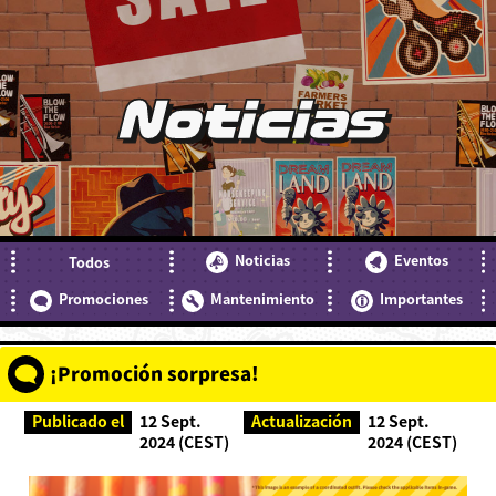
Noticias
Noticias
Eventos
Todos
Promociones
Mantenimiento
Importantes
¡Promoción sorpresa!
Publicado el
12 Sept.
Actualización
12 Sept.
2024 (CEST)
2024 (CEST)