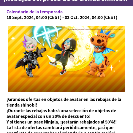
Calendario de la temporada
Acerca de Ninjala
19 Sept. 2024, 04:00 (CEST) - 03 Oct. 2024, 04:00 (CEST)
Cómo jugar a Ninjala
Acerca de Ninjala
Chicle ninja
Mapas
Temporada actual
Noticias
Vídeos
Manual en línea
Detalles del producto
Language
¡Grandes ofertas en objetos de avatar en las rebajas de la
tienda shinobi!
¡Durante las rebajas habrá una selección de objetos de
avatar especial con un 30% de descuento!
Y si tienes un pase Ninjala, ¡¡estarán rebajados al 50%!!
La lista de ofertas cambiará periódicamente, ¡así que