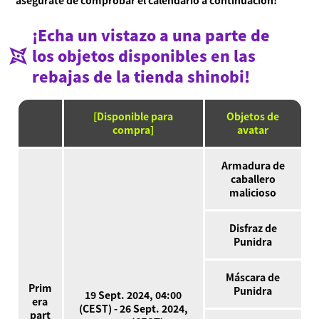
asegúrate de comprobar el calendario a continuación!
¡Echa un vistazo a una parte de
los objetos disponibles en las
rebajas de la tienda shinobi!
[Disponible para
Objetos de
compra]
avatar
Armadura de
caballero
malicioso
Disfraz de
Punidra
Máscara de
Prim
Punidra
19 Sept. 2024, 04:00
era
(CEST) - 26 Sept. 2024,
part