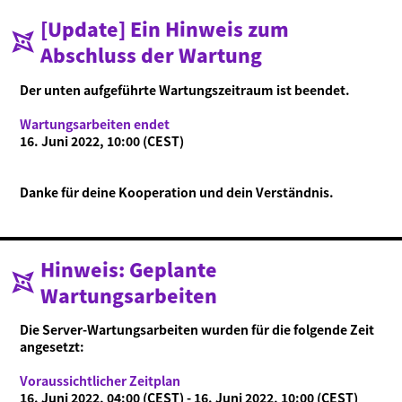
[Update] Ein Hinweis zum
Was ist Ninjala?
Abschluss der Wartung
Ninja-Kaugummi
Was ist Ninjala?
Wie man spielt
Gebiete
Saison-Informationen
Der unten aufgeführte Wartungszeitraum ist beendet.
Neuigkeiten
Wartungsarbeiten endet
Videos
16. Juni 2022, 10:00 (CEST)
Online-Handbuch
Produktinformationen
Danke für deine Kooperation und dein Verständnis.
Language
Hinweis: Geplante
Wartungsarbeiten
Die Server-Wartungsarbeiten wurden für die folgende Zeit
angesetzt:
Voraussichtlicher Zeitplan
16. Juni 2022, 04:00 (CEST) - 16. Juni 2022, 10:00 (CEST)