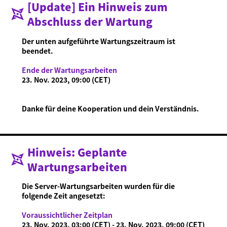
[Update] Ein Hinweis zum
Abschluss der Wartung
Was ist Ninjala?
Ninja-Kaugummi
Was ist Ninjala?
Wie man spielt
Gebiete
Der unten aufgeführte Wartungszeitraum ist
Saison-Informationen
beendet.
Neuigkeiten
Ende der Wartungsarbeiten
Videos
23. Nov. 2023, 09:00 (CET)
Online-Handbuch
Danke für deine Kooperation und dein Verständnis.
Produktinformationen
Language
Hinweis: Geplante
Wartungsarbeiten
Die Server-Wartungsarbeiten wurden für die
folgende Zeit angesetzt:
Voraussichtlicher Zeitplan
23. Nov. 2023, 03:00 (CET) - 23. Nov. 2023, 09:00 (CET)