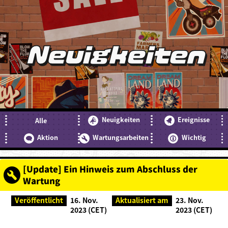
Neuigkeiten
Neuigkeiten
Ereignisse
Alle
Aktion
Wartungsarbeiten
Wichtig
[Update] Ein Hinweis zum Abschluss der
Wartung
Veröffentlicht
16. Nov.
Aktualisiert am
23. Nov.
2023 (CET)
2023 (CET)