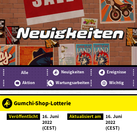
Neuigkeiten
Neuigkeiten
Ereignisse
Alle
Aktion
Wartungsarbeiten
Wichtig
Gumchi-Shop-Lotterie
Veröffentlicht
16. Juni
Aktualisiert am
16. Juni
2022
2022
(CEST)
(CEST)