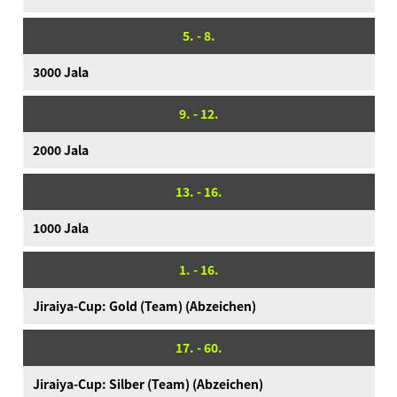
5. - 8.
3000 Jala
9. - 12.
Was ist Ninjala?
Ninja-Kaugummi
Was ist Ninjala?
Wie man spielt
Gebiete
Saison-Informationen
2000 Jala
Neuigkeiten
13. - 16.
Videos
1000 Jala
Online-Handbuch
Produktinformationen
1. - 16.
Language
Jiraiya-Cup: Gold (Team) (Abzeichen)
17. - 60.
Jiraiya-Cup: Silber (Team) (Abzeichen)