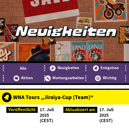
Neuigkeiten
Neuigkeiten
Ereignisse
Alle
Aktion
Wartungsarbeiten
Wichtig
WNA Tours „Jiraiya-Cup (Team)“
Veröffentlicht
17. Juli
Aktualisiert am
17. Juli
2025
2025
(CEST)
(CEST)