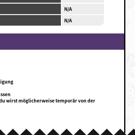
N/A
N/A
tigung
ussen
 du wirst möglicherweise temporär von der