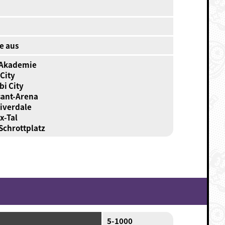
e aus
Akademie
City
bi City
sant-Arena
Riverdale
x-Tal
chrottplatz
5-1000