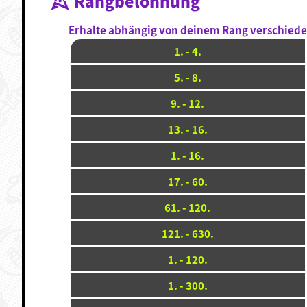
Rangbelohnung
Erhalte abhängig von deinem Rang verschied
1. - 4.
5. - 8.
9. - 12.
13. - 16.
1. - 16.
17. - 60.
61. - 120.
121. - 630.
1. - 120.
1. - 300.