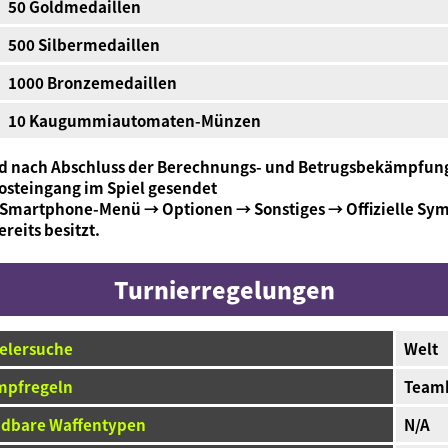
50 Goldmedaillen
500 Silbermedaillen
1000 Bronzemedaillen
10 Kaugummiautomaten-Münzen
 und nach Abschluss der Berechnungs- und Betrugsbekämpf
osteingang im Spiel gesendet
→ Smartphone-Menü → Optionen → Sonstiges → Offizielle Sy
reits besitzt.
Turnierregelungen
elersuche
Welt
mpfregeln
Team
ndbare Waffentypen
N/A