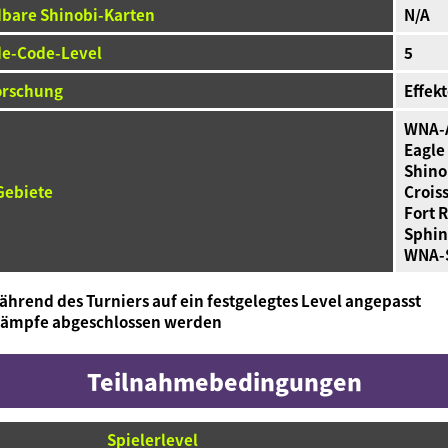
bare Shinobi-Karten
N/A
e-Code-Level
5
orschung
Effekt
WNA-
Eagle 
Shino
Gebiete
Crois
Fort 
Sphin
WNA-S
hrend des Turniers auf ein festgelegtes Level angepasst
rkämpfe abgeschlossen werden
Teilnahmebedingungen
Spielerlevel