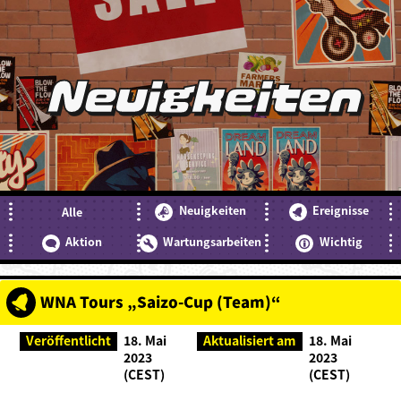
Neuigkeiten
Neuigkeiten
Ereignisse
Alle
Aktion
Wartungsarbeiten
Wichtig
WNA Tours „Saizo-Cup (Team)“
Veröffentlicht
18. Mai
Aktualisiert am
18. Mai
2023
2023
(CEST)
(CEST)