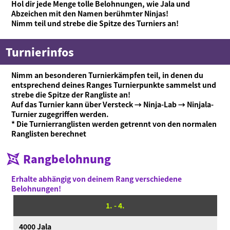
Hol dir jede Menge tolle Belohnungen, wie Jala und
Abzeichen mit den Namen berühmter Ninjas!
Nimm teil und strebe die Spitze des Turniers an!
Turnierinfos
Nimm an besonderen Turnierkämpfen teil, in denen du
entsprechend deines Ranges Turnierpunkte sammelst und
strebe die Spitze der Rangliste an!
Auf das Turnier kann über Versteck → Ninja-Lab → Ninjala-
Turnier zugegriffen werden.
* Die Turnierranglisten werden getrennt von den normalen
Ranglisten berechnet
Rangbelohnung
Was ist Ninjala?
Ninja-Kaugummi
Was ist Ninjala?
Wie man spielt
Gebiete
Saison-Informationen
Erhalte abhängig von deinem Rang verschiedene
Belohnungen!
Neuigkeiten
1. - 4.
Videos
4000 Jala
Online-Handbuch