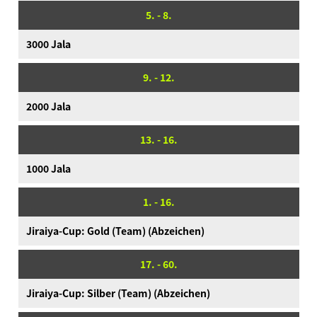
5. - 8.
Produktinformationen
3000 Jala
Language
9. - 12.
2000 Jala
13. - 16.
1000 Jala
1. - 16.
Jiraiya-Cup: Gold (Team) (Abzeichen)
17. - 60.
Jiraiya-Cup: Silber (Team) (Abzeichen)