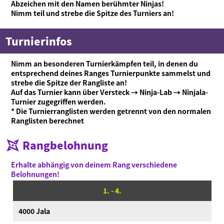
Abzeichen mit den Namen berühmter Ninjas!
Nimm teil und strebe die Spitze des Turniers an!
Turnierinfos
Nimm an besonderen Turnierkämpfen teil, in denen du
entsprechend deines Ranges Turnierpunkte sammelst und
strebe die Spitze der Rangliste an!
Auf das Turnier kann über Versteck → Ninja-Lab → Ninjala-
Turnier zugegriffen werden.
* Die Turnierranglisten werden getrennt von den normalen
Ranglisten berechnet
Rangbelohnung
Was ist Ninjala?
Ninja-Kaugummi
Was ist Ninjala?
Wie man spielt
Gebiete
Erhalte abhängig von deinem Rang verschiedene
Saison-Informationen
Belohnungen!
Neuigkeiten
1. - 4.
Videos
4000 Jala
Online-Handbuch