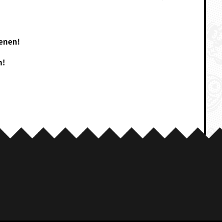
ienen!
n!