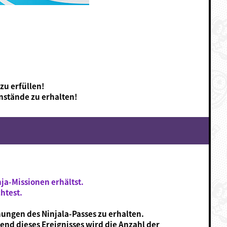
zu erfüllen!
nstände zu erhalten!
nja-Missionen erhältst.
htest.
nungen des Ninjala-Passes zu erhalten.
end dieses Ereignisses wird die Anzahl der