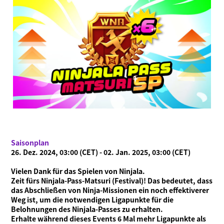
Saisonplan
26. Dez. 2024, 03:00 (CET) - 02. Jan. 2025, 03:00 (CET)
Was ist Ninjala?
Vielen Dank für das Spielen von Ninjala.
Ninja-Kaugummi
Was ist Ninjala?
Wie man spielt
Gebiete
Zeit fürs Ninjala-Pass-Matsuri (Festival)! Das bedeutet, dass
Saison-Informationen
das Abschließen von Ninja-Missionen ein noch effektiverer
Weg ist, um die notwendigen Ligapunkte für die
Neuigkeiten
Belohnungen des Ninjala-Passes zu erhalten.
Videos
Erhalte während dieses Events 6 Mal mehr Ligapunkte als