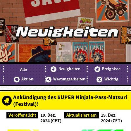
Neuigkeiten
Neuigkeiten
Ereignisse
Alle
Aktion
Wartungsarbeiten
Wichtig
Ankündigung des SUPER Ninjala-Pass-Matsuri
(Festival)!
Veröffentlicht
19. Dez.
Aktualisiert am
19. Dez.
2024 (CET)
2024 (CET)