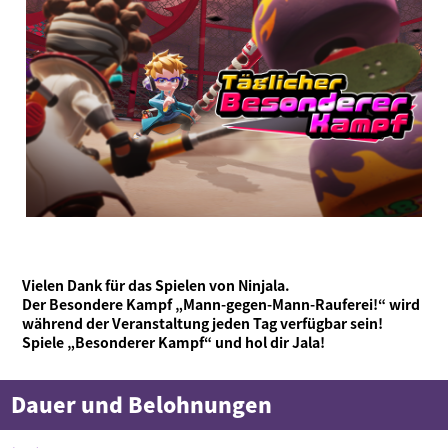
Vielen Dank für das Spielen von Ninjala.
Der Besondere Kampf „Mann-gegen-Mann-Rauferei!“ wird
während der Veranstaltung jeden Tag verfügbar sein!
Was ist Ninjala?
Ninja-Kaugummi
Was ist Ninjala?
Wie man spielt
Gebiete
Spiele „Besonderer Kampf“ und hol dir Jala!
Saison-Informationen
Neuigkeiten
Dauer und Belohnungen
Videos