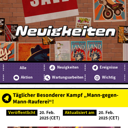
Neuigkeiten
Neuigkeiten
Ereignisse
Alle
Aktion
Wartungsarbeiten
Wichtig
Täglicher Besonderer Kampf „Mann-gegen-
Mann-Rauferei“!
Veröffentlicht
20. Feb.
Aktualisiert am
20. Feb.
2025 (CET)
2025 (CET)