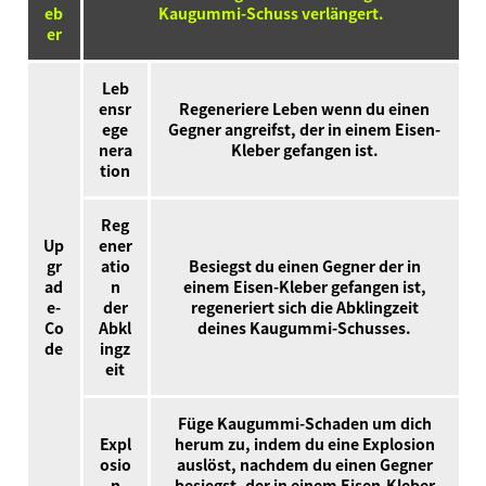
eb
Kaugummi-Schuss verlängert.
er
Leb
ensr
Regeneriere Leben wenn du einen
ege
Gegner angreifst, der in einem Eisen-
nera
Kleber gefangen ist.
tion
Reg
Up
ener
gr
atio
Besiegst du einen Gegner der in
ad
n
einem Eisen-Kleber gefangen ist,
e-
der
regeneriert sich die Abklingzeit
Co
Abkl
deines Kaugummi-Schusses.
de
ingz
eit
Füge Kaugummi-Schaden um dich
Expl
herum zu, indem du eine Explosion
osio
auslöst, nachdem du einen Gegner
n
besiegst, der in einem Eisen-Kleber