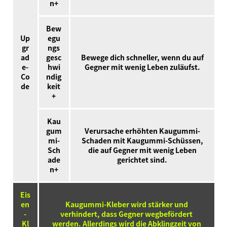
n+
Bew
Up
egu
gr
ngs
ad
gesc
Bewege dich schneller, wenn du auf
e-
hwi
Gegner mit wenig Leben zuläufst.
Co
ndig
de
keit
+
Kau
gum
Verursache erhöhten Kaugummi-
mi-
Schaden mit Kaugummi-Schüssen,
Sch
die auf Gegner mit wenig Leben
ade
gerichtet sind.
n+
Eis
en
Kaugummi-Kleber wird stärker und
-
verhindert, dass Gegner wegbefördert
Kl
werden. Allerdings wird die Abklingzeit von