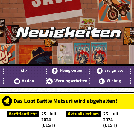
Neuigkeiten
Neuigkeiten
Ereignisse
Alle
Aktion
Wartungsarbeiten
Wichtig
Das Loot Battle Matsuri wird abgehalten!
Veröffentlicht
25. Juli
Aktualisiert am
25. Juli
2024
2024
(CEST)
(CEST)