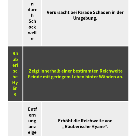
n
durc
Verursacht bei Parade Schaden in der
h
Umgebung.
Sch
ock
well
e
Rä
ub
eri
sc
Zeigt innerhalb einer bestimmten Reichweite
he
Feinde mit geringem Leben hinter Wänden an.
Hy
än
e
Entf
ern
ung
Erhöht die Reichweite von
anz
„Räuberische Hyäne“.
eige