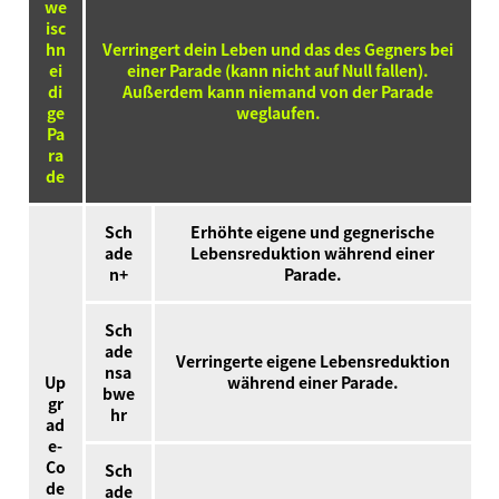
we
isc
hn
Verringert dein Leben und das des Gegners bei
ei
einer Parade (kann nicht auf Null fallen).
di
Außerdem kann niemand von der Parade
ge
weglaufen.
Pa
ra
de
Sch
Erhöhte eigene und gegnerische
ade
Lebensreduktion während einer
n+
Parade.
Sch
ade
Verringerte eigene Lebensreduktion
nsa
Up
während einer Parade.
bwe
gr
hr
ad
e-
Co
Sch
de
ade