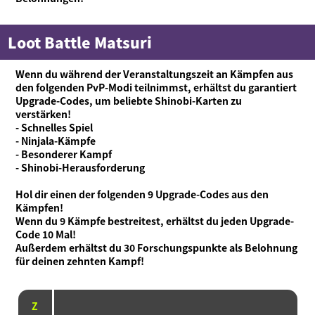
Loot Battle Matsuri
Was ist Ninjala?
Ninja-Kaugummi
Was ist Ninjala?
Wie man spielt
Gebiete
Wenn du während der Veranstaltungszeit an Kämpfen aus
Saison-Informationen
den folgenden PvP-Modi teilnimmst, erhältst du garantiert
Upgrade-Codes, um beliebte Shinobi-Karten zu
Neuigkeiten
verstärken!
Videos
- Schnelles Spiel
- Ninjala-Kämpfe
Online-Handbuch
- Besonderer Kampf
- Shinobi-Herausforderung
Produktinformationen
Hol dir einen der folgenden 9 Upgrade-Codes aus den
Language
Kämpfen!
Wenn du 9 Kämpfe bestreitest, erhältst du jeden Upgrade-
Code 10 Mal!
Außerdem erhältst du 30 Forschungspunkte als Belohnung
für deinen zehnten Kampf!
Z