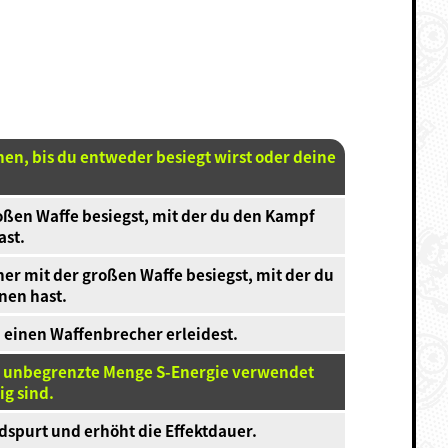
hen, bis du entweder besiegt wirst oder deine
roßen Waffe besiegst, mit der du den Kampf
ast.
r mit der großen Waffe besiegst, mit der du
nen hast.
 einen Waffenbrecher erleidest.
ine unbegrenzte Menge S-Energie verwendet
g sind.
ndspurt und erhöht die Effektdauer.