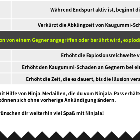
Während Endspurt aktiv ist, beginnt d
Verkürzt die Abklingzeit von Kaugummi-Sch
n von einem Gegner angegriffen oder berührt wird, explod
Erhöht die Explosionsreichweite v
Erhöht den Kaugummi-Schaden an Gegnern bei einer
Erhöht die Zeit, die es dauert, bis die Illusion v
t Hilfe von Ninja-Medaillen, die du vom Ninjala-Pass erhält
 können sich ohne vorherige Ankündigung ändern.
ünschen dir weiterhin viel Spaß mit Ninjala!