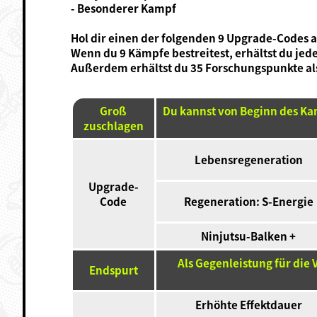
- Besonderer Kampf
Hol dir einen der folgenden 9 Upgrade-Codes 
Wenn du 9 Kämpfe bestreitest, erhältst du je
Außerdem erhältst du 35 Forschungspunkte al
Groß
Du kannst von Beginn des Kam
zuschlagen
Lebensregeneration
Upgrade-
Code
Regeneration: S-Energie
Ninjutsu-Balken +
Als Gegenleistung für di
Endspurt
Erhöhte Effektdauer