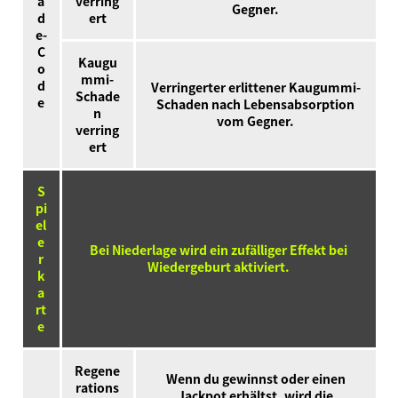
a
verring
Gegner.
d
ert
e-
C
Kaugu
o
mmi-
d
Verringerter erlittener Kaugummi-
Schade
e
Schaden nach Lebensabsorption
n
vom Gegner.
verring
ert
S
pi
el
e
Bei Niederlage wird ein zufälliger Effekt bei
r
Wiedergeburt aktiviert.
k
a
rt
e
Regene
Wenn du gewinnst oder einen
rations
Jackpot erhältst, wird die