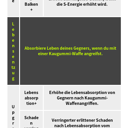
e
Balken
die S-Energie erhöht wird.
+
L
e
b
e
n
Absorbiere Leben deines Gegners, wenn du mit
s
einer Kaugummi-Waffe angreifst.
e
n
tz
u
g
Lebens
Erhöhe die Lebensabsorption von
absorp
Gegnern nach Kaugummi-
tion+
Waffenangriffen.
U
p
g
Schade
Verringerter erlittener Schaden
r
n
nach Lebensabsorption vom