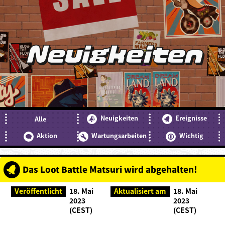
Neuigkeiten
Neuigkeiten
Ereignisse
Alle
Aktion
Wartungsarbeiten
Wichtig
Das Loot Battle Matsuri wird abgehalten!
Veröffentlicht
18. Mai
Aktualisiert am
18. Mai
2023
2023
(CEST)
(CEST)