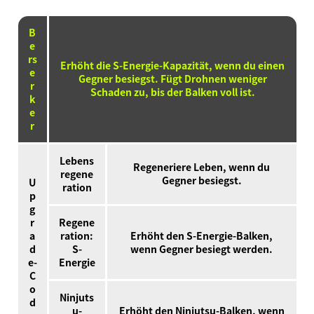
B
e
rs
Erhöht die S-Energie-Kapazität, wenn du einen
e
Gegner besiegst. Fügt Drohnen weniger
r
Schaden zu, bis der Balken voll ist.
k
e
r
Lebens
Regeneriere Leben, wenn du
regene
Gegner besiegst.
U
ration
p
g
r
Regene
a
ration:
Erhöht den S-Energie-Balken,
d
S-
wenn Gegner besiegt werden.
e-
Energie
C
o
Ninjuts
d
u-
Erhöht den Ninjutsu-Balken, wenn