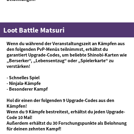
Was ist Ninjala?
Ninja-Kaugummi
Was ist Ninjala?
Wie man spielt
Gebiete
Saison-Informationen
Loot Battle Matsuri
Neuigkeiten
Videos
Wenn du während der Veranstaltungszeit an Kämpfen aus
den folgenden PvP-Menüs teilnimmst, erhältst du
Online-Handbuch
garantiert Upgrade-Codes, um beliebte Shinobi-Karten wie
„Berserker“, „Lebensentzug“ oder „Spielerkarte“ zu
Produktinformationen
verstärken!
Language
- Schnelles Spiel
- Ninjala-Kämpfe
- Besonderer Kampf
Hol dir einen der folgenden 9 Upgrade-Codes aus den
Kämpfen!
Wenn du 9 Kämpfe bestreitest, erhältst du jeden Upgrade-
Code 10 Mal!
Außerdem erhältst du 30 Forschungspunkte als Belohnung
für deinen zehnten Kampf!