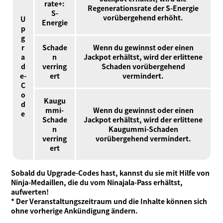
rate+:
Regenerationsrate der S-Energie
S-
vorübergehend erhöht.
U
Energie
p
g
r
Schade
Wenn du gewinnst oder einen
a
n
Jackpot erhältst, wird der erlittene
d
verring
Schaden vorübergehend
e-
ert
vermindert.
C
o
Kaugu
d
mmi-
Wenn du gewinnst oder einen
e
Schade
Jackpot erhältst, wird der erlittene
n
Kaugummi-Schaden
verring
vorübergehend vermindert.
ert
Sobald du Upgrade-Codes hast, kannst du sie mit Hilfe von
Ninja-Medaillen, die du vom Ninajala-Pass erhältst,
aufwerten!
* Der Veranstaltungszeitraum und die Inhalte können sich
ohne vorherige Ankündigung ändern.