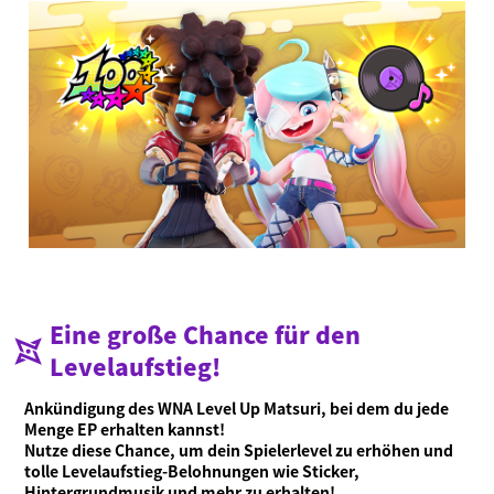
Was ist Ninjala?
Ninja-Kaugummi
Was ist Ninjala?
Wie man spielt
Gebiete
Saison-Informationen
Neuigkeiten
Eine große Chance für den
Videos
Levelaufstieg!
Online-Handbuch
Ankündigung des WNA Level Up Matsuri, bei dem du jede
Produktinformationen
Menge EP erhalten kannst!
Nutze diese Chance, um dein Spielerlevel zu erhöhen und
Language
tolle Levelaufstieg-Belohnungen wie Sticker,
Hintergrundmusik und mehr zu erhalten!