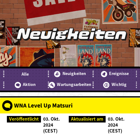
Neuigkeiten
Neuigkeiten
Ereignisse
Alle
Aktion
Wartungsarbeiten
Wichtig
WNA Level Up Matsuri
Veröffentlicht
03. Okt.
Aktualisiert am
03. Okt.
2024
2024
(CEST)
(CEST)